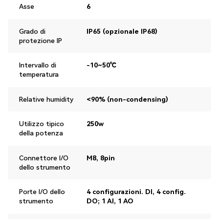
Asse
6
Grado di
IP65 (opzionale IP68)
protezione IP
Intervallo di
-10~50℃
temperatura
Relative humidity
<90% (non-condensing)
Utilizzo tipico
250w
della potenza
Connettore I/O
M8, 8pin
dello strumento
Porte I/O dello
4 configurazioni. DI, 4 config.
strumento
DO; 1 AI, 1 AO