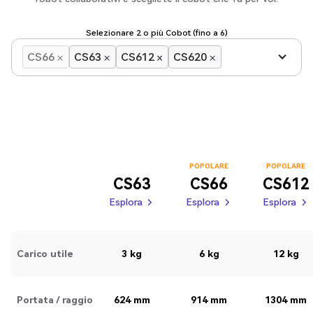
Selezionare 2 o più Cobot (fino a 6)
CS66
CS63
CS612
CS620
POPOLARE
POPOLARE
CS63
CS66
CS612
Esplora
Esplora
Esplora
Esplora
Esplora
Esplora
Esplora
Esplora
Carico utile
3 kg
6 kg
12 kg
Portata / raggio
624 mm
914 mm
1304 mm