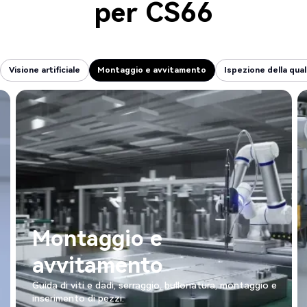
per
CS66
Visione artificiale
Montaggio e avvitamento
Ispezione della qual
Visione artificiale
Montaggio e avvitamento
Ispezione della qual
Montaggio e
avvitamento
Guida di viti e dadi, serraggio, bullonatura, montaggio e
inserimento di pezzi.