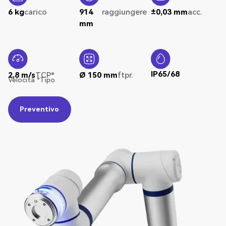
6 kg
carico
914
raggiungere
±0,03 mm
acc.
mm
IP65/68
2,8 m/s
TCP*
Ø 150 mm
ftpr.
Velocità *Tipo
Preventivo
Preventivo