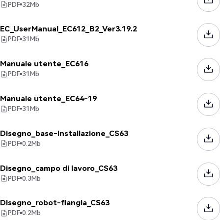
PDF
32
Mb
EC_UserManual_EC612_B2_Ver3.19.2
PDF
31
Mb
Manuale utente_EC616
PDF
31
Mb
Manuale utente_EC64-19
PDF
31
Mb
Disegno_base-installazione_CS63
PDF
0.2
Mb
Disegno_campo di lavoro_CS63
PDF
0.3
Mb
Disegno_robot-flangia_CS63
PDF
0.2
Mb