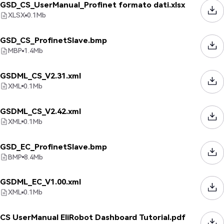
GSD_CS_UserManual_Profinet formato dati.xlsx
XLSX
0.1
Mb
GSD_CS_ProfinetSlave.bmp
MBP
1.4
Mb
GSDML_CS_V2.31.xml
XML
0.1
Mb
GSDML_CS_V2.42.xml
XML
0.1
Mb
GSD_EC_ProfinetSlave.bmp
BMP
8.4
Mb
GSDML_EC_V1.00.xml
XML
0.1
Mb
CS UserManual EliRobot Dashboard Tutorial.pdf