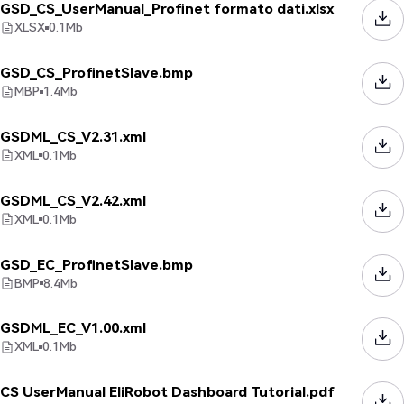
GSD_CS_UserManual_Profinet formato dati.xlsx
XLSX
0.1
Mb
GSD_CS_ProfinetSlave.bmp
MBP
1.4
Mb
GSDML_CS_V2.31.xml
XML
0.1
Mb
GSDML_CS_V2.42.xml
XML
0.1
Mb
GSD_EC_ProfinetSlave.bmp
BMP
8.4
Mb
GSDML_EC_V1.00.xml
XML
0.1
Mb
CS UserManual EliRobot Dashboard Tutorial.pdf