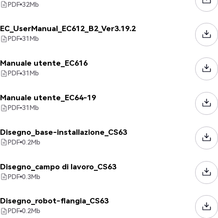
PDF
32
Mb
EC_UserManual_EC612_B2_Ver3.19.2
PDF
31
Mb
Manuale utente_EC616
PDF
31
Mb
Manuale utente_EC64-19
PDF
31
Mb
Disegno_base-installazione_CS63
PDF
0.2
Mb
Disegno_campo di lavoro_CS63
PDF
0.3
Mb
Disegno_robot-flangia_CS63
PDF
0.2
Mb